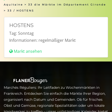
Aquitaine
>
33 die Märkte im Département Gironde
> 33 / HOSTENS
HOSTENS
Tag:
Sonntag
Informationen:
regelmäßiger Markt
Markt ansehen
Marchés Réguliers: Ihr Leitfaden zu Wochenmärkten in
Frankreich. Entdecken Sie einfach die Märkte Ihrer Region,
organisiert nach Datum und Gemeinden. Ob für frisches
Obst und Gemüse, regionale Spezialitäten oder um lokale
Handwerker zu treffen – unser vollständiger Kalender bietet