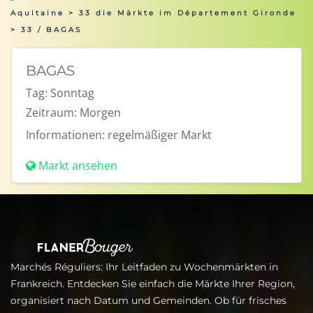
Aquitaine
>
33 die Märkte im Département Gironde
> 33 / BAGAS
BAGAS
Tag:
Sonntag
Zeitraum:
Morgen
Informationen:
regelmäßiger Markt
Markt ansehen
Marchés Réguliers: Ihr Leitfaden zu Wochenmärkten in
Frankreich. Entdecken Sie einfach die Märkte Ihrer Region,
organisiert nach Datum und Gemeinden. Ob für frisches