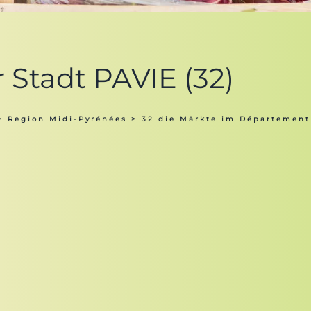
r Stadt PAVIE (32)
>
Region Midi-Pyrénées
>
32 die Märkte im Département