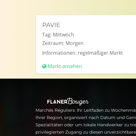
PAVIE
Tag:
Mittwoch
Zeitraum:
Morgen
Informationen:
regelmäßiger Markt
Markt ansehen
Marchés Réguliers: Ihr Leitfaden zu Wochenmär
Ihrer Region, organisiert nach Datum und Gem
Spezialitäten oder um lokale Handwerker zu tre
privilegierten Zugang zu diesen unverzichtba