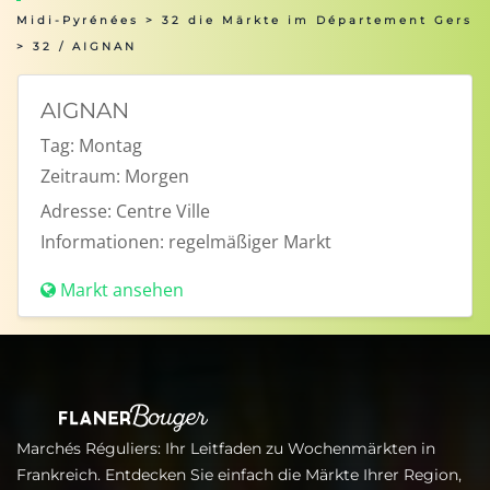
Midi-Pyrénées
>
32 die Märkte im Département Gers
> 32 / AIGNAN
AIGNAN
Tag:
Montag
Zeitraum:
Morgen
Adresse:
Centre Ville
Informationen:
regelmäßiger Markt
Markt ansehen
Marchés Réguliers: Ihr Leitfaden zu Wochenmärkten in
Frankreich. Entdecken Sie einfach die Märkte Ihrer Region,