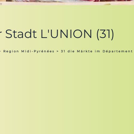
r Stadt L'UNION (31)
>
Region Midi-Pyrénées
>
31 die Märkte im Département