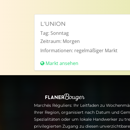
L'UNION
Tag:
Sonntag
Zeitraum:
Morgen
Informationen:
regelmäßiger Markt
Markt ansehen
Marchés Réguliers: Ihr Leitfaden zu Wochenmär
Ihrer Region, organisiert nach Datum und Gem
Spezialitäten oder um lokale Handwerker zu tre
privilegierten Zugang zu diesen unverzichtba