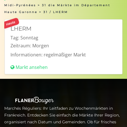
Midi-Pyrénées
>
31 die Märkte im Département
Haute Garonne
> 31 / LHERM
Heute
LHERM
Tag:
Sonntag
Zeitraum:
Morgen
Informationen:
regelmäßiger Markt
Markt ansehen
Marchés Réguliers: Ihr Leitfaden zu Wochenmärkten in
Frankreich. Entdecken Sie einfach die Märkte Ihrer Region,
organisiert nach Datum und Gemeinden. Ob für frisches