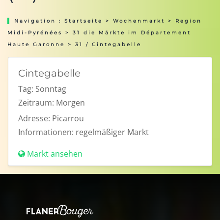
Navigation :
Startseite
>
Wochenmarkt
>
Region
Midi-Pyrénées
>
31 die Märkte im Département
Haute Garonne
> 31 / Cintegabelle
Cintegabelle
Tag:
Sonntag
Zeitraum:
Morgen
Adresse:
Picarrou
Informationen:
regelmäßiger Markt
Markt ansehen