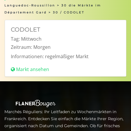
Languedoc-Roussillon
>
30 die Märkte im
Département Gard
> 30 / CODOLET
CODOLET
Tag:
Mittwoch
Zeitraum:
Morgen
Informationen:
regelmäßiger Markt
Markt ansehen
Marchés Réguliers: Ihr Leitfaden zu Wochenmärkten in
Frankreich. Entdecken Sie einfach die Märkte Ihrer Region,
organisiert nach Datum und Gemeinden. Ob für frisches