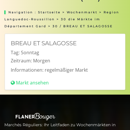
Navigation :
Startseite
>
Wochenmarkt
>
Region
Languedoc-Roussillon
>
30 die Märkte im
Département Gard
> 30 / BREAU ET SALAGOSSE
BREAU ET SALAGOSSE
Tag:
Sonntag
Zeitraum:
Morgen
Informationen:
regelmäßiger Markt
Markt ansehen
Marchés Réguliers: Ihr Leitfaden zu Wochenmärkten in