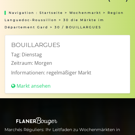
Navigation :
Startseite
>
Wochenmarkt
>
Region
Languedoc-Roussillon
>
30 die Märkte im
Département Gard
> 30 / BOUILLARGUES
BOUILLARGUES
Tag:
Dienstag
Zeitraum:
Morgen
Informationen:
regelmäßiger Markt
Markt ansehen
Marchés Réguliers: Ihr Leitfaden zu Wochenmärkten in