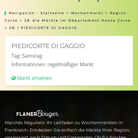
Navigation :
Startseite
>
Wochenmarkt
>
Region
Corse
>
2B die Märkte im Département Haute Corse
> 2B / PIEDICORTE DI GAGGIO
PIEDICORTE DI GAGGIO
Tag:
Samstag
Informationen:
regelmäßiger Markt
Markt ansehen
Marchés Réguliers: Ihr Leitfaden zu Wochenmärkten in
Frankreich. Entdecken Sie einfach die Märkte Ihrer Region,
organisiert nach Datum und Gemeinden. Ob für frisches