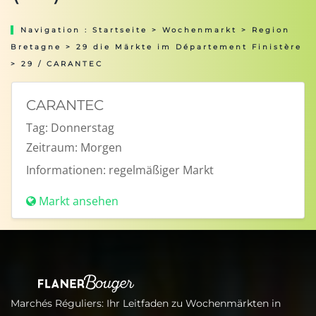
Navigation :
Startseite
>
Wochenmarkt
>
Region
Bretagne
>
29 die Märkte im Département Finistère
> 29 / CARANTEC
CARANTEC
Tag:
Donnerstag
Zeitraum:
Morgen
Informationen:
regelmäßiger Markt
Markt ansehen
Marchés Réguliers: Ihr Leitfaden zu Wochenmärkten in