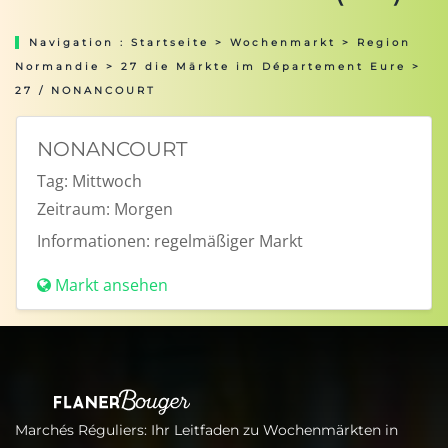
Navigation :
Startseite
>
Wochenmarkt
>
Region
Normandie
>
27 die Märkte im Département Eure
>
27 / NONANCOURT
NONANCOURT
Tag:
Mittwoch
Zeitraum:
Morgen
Informationen:
regelmäßiger Markt
Markt ansehen
Marchés Réguliers: Ihr Leitfaden zu Wochenmärkten in