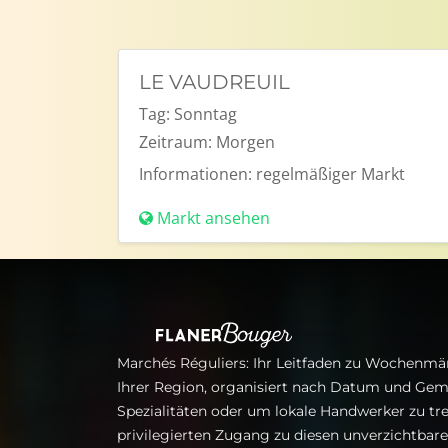
LE VAUDREUIL
Tag:
Sonntag
Zeitraum:
Morgen
Informationen:
regelmäßiger Markt
Markt ansehen
Marchés Réguliers: Ihr Leitfaden zu Wochenmär
Ihrer Region, organisiert nach Datum und Gem
Spezialitäten oder um lokale Handwerker zu tre
privilegierten Zugang zu diesen unverzichtba