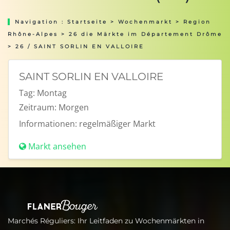
Navigation :
Startseite
>
Wochenmarkt
>
Region
Rhône-Alpes
>
26 die Märkte im Département Drôme
> 26 / SAINT SORLIN EN VALLOIRE
SAINT SORLIN EN VALLOIRE
Tag:
Montag
Zeitraum:
Morgen
Informationen:
regelmäßiger Markt
Markt ansehen
Marchés Réguliers: Ihr Leitfaden zu Wochenmärkten in