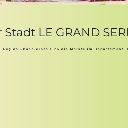
er Stadt LE GRAND SER
>
Region Rhône-Alpes
>
26 die Märkte im Département 