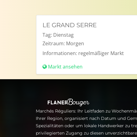
LE GRAND SERRE
Tag:
Dienstag
Zeitraum:
Morgen
Informationen:
regelmäßiger Markt
Markt ansehen
Marchés Réguliers: Ihr Leitfaden zu Wochenmär
Ihrer Region, organisiert nach Datum und Gem
Spezialitäten oder um lokale Handwerker zu tre
privilegierten Zugang zu diesen unverzichtba