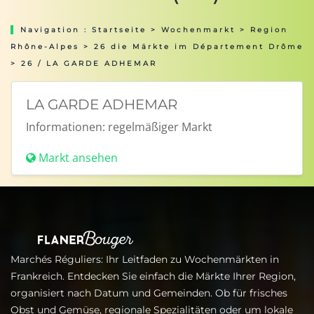
Navigation :
Startseite
>
Wochenmarkt
>
Region
Rhône-Alpes
>
26 die Märkte im Département Drôme
> 26 / LA GARDE ADHEMAR
LA GARDE ADHEMAR
Informationen:
regelmäßiger Markt
Markt ansehen
Marchés Réguliers: Ihr Leitfaden zu Wochenmärkten in
Frankreich. Entdecken Sie einfach die Märkte Ihrer Region,
organisiert nach Datum und Gemeinden. Ob für frisches
Obst und Gemüse, regionale Spezialitäten oder um lokale