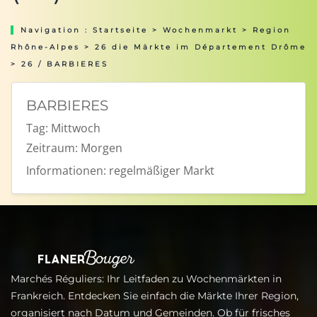
Navigation :
Startseite
>
Wochenmarkt
>
Region
Rhône-Alpes
>
26 die Märkte im Département Drôme
> 26 / BARBIERES
BARBIERES
Tag:
Mittwoch
Zeitraum:
Morgen
Informationen:
regelmäßiger Markt
Marchés Réguliers: Ihr Leitfaden zu Wochenmärkten in
Frankreich. Entdecken Sie einfach die Märkte Ihrer Region,
organisiert nach Datum und Gemeinden. Ob für frisches