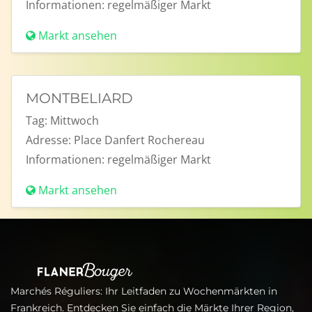
Informationen:
regelmäßiger Markt
Markt ansehen
MONTBELIARD
Tag:
Mittwoch
Adresse:
Place Danfert Rochereau
Informationen:
regelmäßiger Markt
Markt ansehen
Marchés Réguliers: Ihr Leitfaden zu Wochenmärkten in
Frankreich. Entdecken Sie einfach die Märkte Ihrer Region,