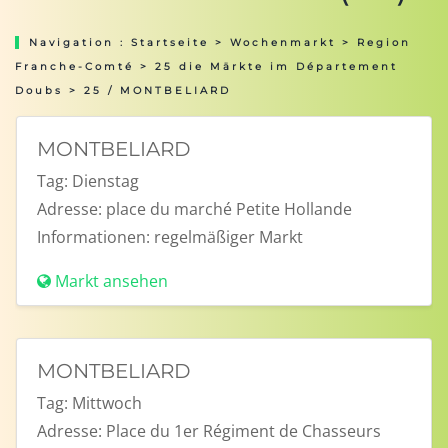
Navigation :
Startseite
>
Wochenmarkt
>
Region
Franche-Comté
>
25 die Märkte im Département
Doubs
> 25 / MONTBELIARD
MONTBELIARD
Tag:
Dienstag
Adresse:
place du marché Petite Hollande
Informationen:
regelmäßiger Markt
Markt ansehen
MONTBELIARD
Tag:
Mittwoch
Adresse:
Place du 1er Régiment de Chasseurs