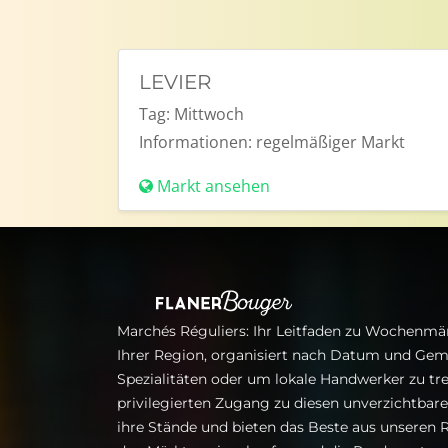
LEVIER
Tag:
Mittwoch
Informationen:
regelmäßiger Markt
Markt ansehen
Marchés Réguliers: Ihr Leitfaden zu Wochenmär
Ihrer Region, organisiert nach Datum und Gem
Spezialitäten oder um lokale Handwerker zu tre
privilegierten Zugang zu diesen unverzichtba
ihre Stände und bieten das Beste aus unseren R