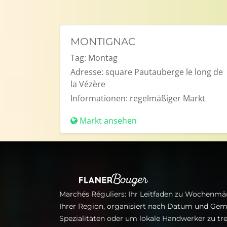
MONTIGNAC
Tag:
Montag
Adresse:
square Pautauberge le long de
la Vézère
Informationen:
regelmäßiger Markt
Markt ansehen
Marchés Réguliers: Ihr Leitfaden zu Wochenmär
Ihrer Region, organisiert nach Datum und Gem
Spezialitäten oder um lokale Handwerker zu tre