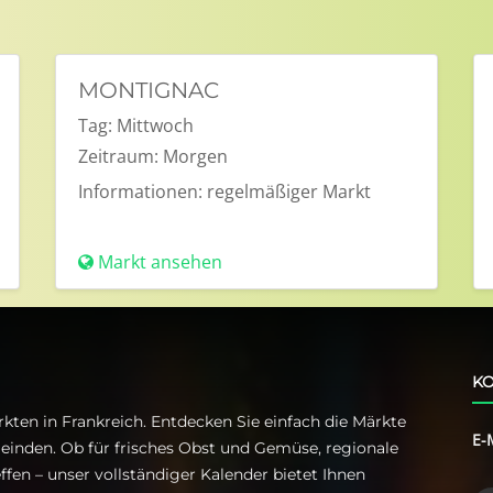
MONTIGNAC
Tag:
Mittwoch
Zeitraum:
Morgen
Informationen:
regelmäßiger Markt
Markt ansehen
KO
kten in Frankreich. Entdecken Sie einfach die Märkte
E-
einden. Ob für frisches Obst und Gemüse, regionale
ffen – unser vollständiger Kalender bietet Ihnen