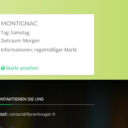
MONTIGNAC
Tag:
Samstag
Zeitraum:
Morgen
Informationen:
regelmäßiger Markt
Markt ansehen
NTAKTIEREN SIE UNS
Mail:
contact@flanerbouger.fr