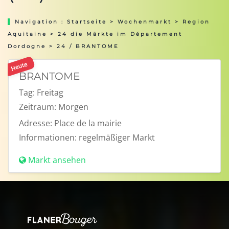
Navigation :
Startseite
>
Wochenmarkt
>
Region
Aquitaine
>
24 die Märkte im Département
Dordogne
> 24 / BRANTOME
Heute
BRANTOME
Tag:
Freitag
Zeitraum:
Morgen
Adresse:
Place de la mairie
Informationen:
regelmäßiger Markt
Markt ansehen