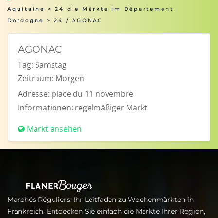
Aquitaine
>
24 die Märkte im Département
Dordogne
> 24 / AGONAC
AGONAC
Tag:
Samstag
Zeitraum:
Morgen
Adresse:
place du 11 novembre
Informationen:
regelmäßiger Markt
Markt ansehen
Marchés Réguliers: Ihr Leitfaden zu Wochenmärkten in
Frankreich. Entdecken Sie einfach die Märkte Ihrer Region,