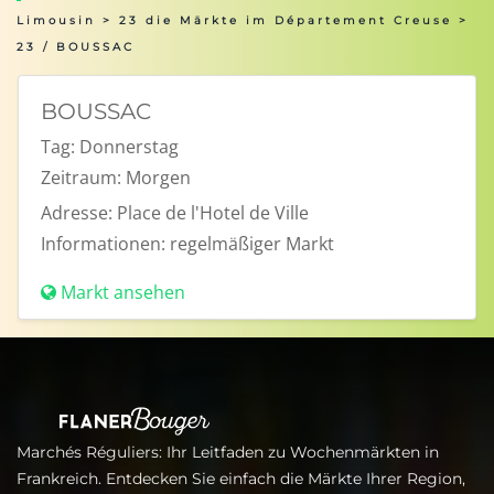
Limousin
>
23 die Märkte im Département Creuse
>
23 / BOUSSAC
BOUSSAC
Tag:
Donnerstag
Zeitraum:
Morgen
Adresse:
Place de l'Hotel de Ville
Informationen:
regelmäßiger Markt
Markt ansehen
Marchés Réguliers: Ihr Leitfaden zu Wochenmärkten in
Frankreich. Entdecken Sie einfach die Märkte Ihrer Region,