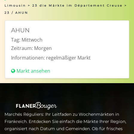
Limousin
>
23 die Märkte im Département Creuse
>
23 / AHUN
AHUN
Tag:
Mittwoch
Zeitraum:
Morgen
Informationen:
regelmäßiger Markt
Markt ansehen
Marchés Réguliers: Ihr Leitfaden zu Wochenmärkten in
Frankreich. Entdecken Sie einfach die Märkte Ihrer Region,
organisiert nach Datum und Gemeinden. Ob für frisches