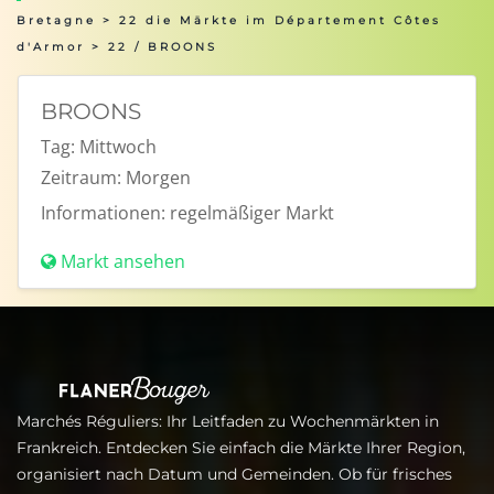
Bretagne
>
22 die Märkte im Département Côtes
d'Armor
> 22 / BROONS
BROONS
Tag:
Mittwoch
Zeitraum:
Morgen
Informationen:
regelmäßiger Markt
Markt ansehen
Marchés Réguliers: Ihr Leitfaden zu Wochenmärkten in
Frankreich. Entdecken Sie einfach die Märkte Ihrer Region,
organisiert nach Datum und Gemeinden. Ob für frisches