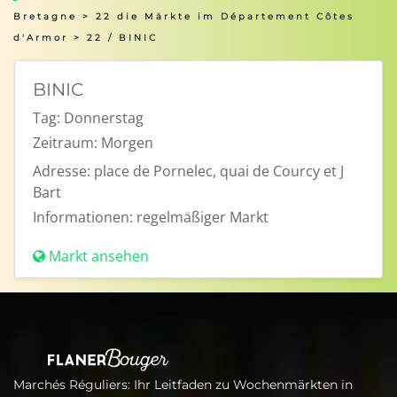
Bretagne
>
22 die Märkte im Département Côtes
d'Armor
> 22 / BINIC
BINIC
Tag:
Donnerstag
Zeitraum:
Morgen
Adresse:
place de Pornelec, quai de Courcy et J
Bart
Informationen:
regelmäßiger Markt
Markt ansehen
Marchés Réguliers: Ihr Leitfaden zu Wochenmärkten in