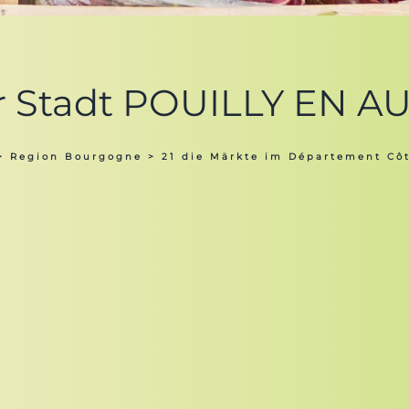
r Stadt POUILLY EN AU
>
Region Bourgogne
>
21 die Märkte im Département Côt