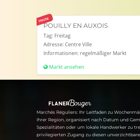
Heute
POUILLY EN AUXOIS
Tag:
Freitag
Adresse:
Centre Ville
Informationen:
regelmäßiger Markt
Markt ansehen
Marchés Réguliers: Ihr Leitfaden zu Wochenmär
Ihrer Region, organisiert nach Datum und Gem
Spezialitäten oder um lokale Handwerker zu tre
privilegierten Zugang zu diesen unverzichtba