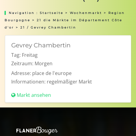
Navigation :
Startseite
>
Wochenmarkt
>
Region
Bourgogne
>
21 die Märkte im Département Côte
d'or
> 21 / Gevrey Chambertin
Gevrey Chambertin
Tag:
Freitag
Zeitraum:
Morgen
Adresse:
place de l'europe
Informationen:
regelmäßiger Markt
Markt ansehen