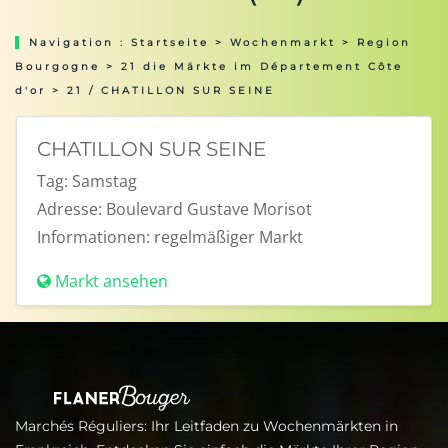
Navigation :
Startseite
>
Wochenmarkt
>
Region
Bourgogne
>
21 die Märkte im Département Côte
d'or
> 21 / CHATILLON SUR SEINE
CHATILLON SUR SEINE
Tag:
Samstag
Adresse:
Boulevard Gustave Morisot
Informationen:
regelmäßiger Markt
Markt ansehen
Marchés Réguliers: Ihr Leitfaden zu Wochenmärkten in