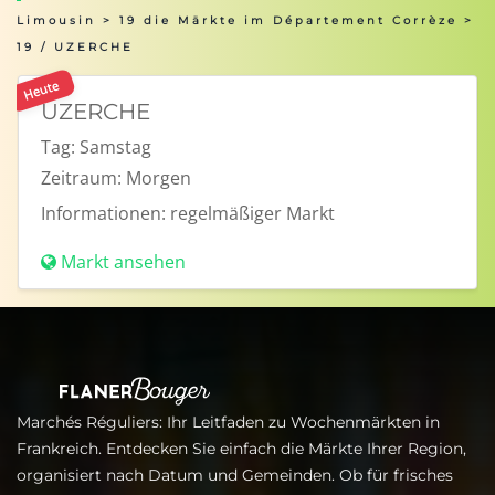
Limousin
>
19 die Märkte im Département Corrèze
>
19 / UZERCHE
Heute
UZERCHE
Tag:
Samstag
Zeitraum:
Morgen
Informationen:
regelmäßiger Markt
Markt ansehen
Marchés Réguliers: Ihr Leitfaden zu Wochenmärkten in
Frankreich. Entdecken Sie einfach die Märkte Ihrer Region,
organisiert nach Datum und Gemeinden. Ob für frisches