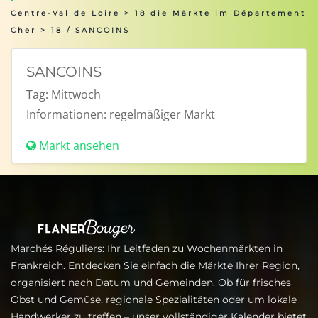
Centre-Val de Loire
>
18 die Märkte im Département
Cher
> 18 / SANCOINS
SANCOINS
Tag:
Mittwoch
Informationen:
regelmäßiger Markt
Markt ansehen
Marchés Réguliers: Ihr Leitfaden zu Wochenmärkten in
Frankreich. Entdecken Sie einfach die Märkte Ihrer Region,
organisiert nach Datum und Gemeinden. Ob für frisches
Obst und Gemüse, regionale Spezialitäten oder um lokale
Handwerker zu treffen – unser vollständiger Kalender bietet