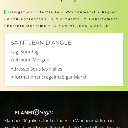
Navigation :
Startseite
>
Wochenmarkt
>
Region
Poitou-Charentes
>
17 die Märkte im Département
Charente Maritime
> 17 / SAINT JEAN D'ANGLE
SAINT JEAN D'ANGLE
Tag:
Sonntag
Zeitraum:
Morgen
Adresse:
Sous les Halles
Informationen:
regelmäßiger Markt
Marchés Réguliers: Ihr Leitfaden zu Wochenmärkten in
Frankreich. Entdecken Sie einfach die Märkte Ihrer Region,