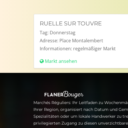
RUELLE SUR TOUVRE
Tag:
Donnerstag
Adresse:
Place Montalembert
Informationen:
regelmäßiger Markt
Markt ansehen
Marchés Réguliers: Ihr Leitfaden zu Wochenmär
Ihrer Region, organisiert nach Datum und Gem
Spezialitäten oder um lokale Handwerker zu tre
privilegierten Zugang zu diesen unverzichtba