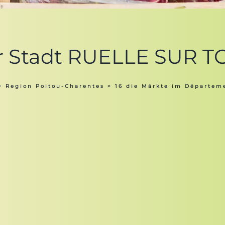
er Stadt RUELLE SUR T
>
Region Poitou-Charentes
>
16 die Märkte im Départem