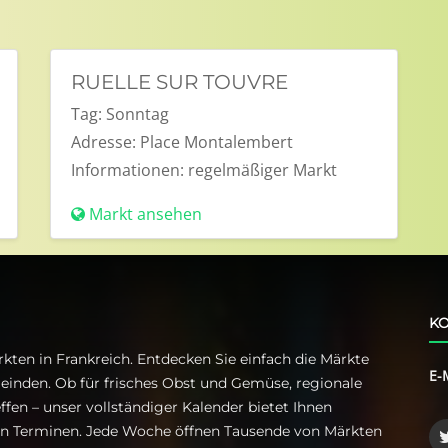
RUELLE SUR TOUVRE
Tag:
Sonntag
Adresse:
Place Montalembert
Informationen:
regelmäßiger Markt
Markt ansehen
KO
kten in Frankreich. Entdecken Sie einfach die Märkte
E-
einden. Ob für frisches Obst und Gemüse, regionale
ffen – unser vollständiger Kalender bietet Ihnen
ren Terminen. Jede Woche öffnen Tausende von Märkten