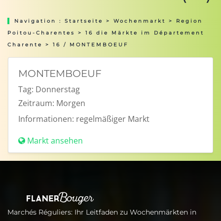
Navigation :
Startseite
>
Wochenmarkt
>
Region
Poitou-Charentes
>
16 die Märkte im Département
Charente
> 16 / MONTEMBOEUF
MONTEMBOEUF
Tag:
Donnerstag
Zeitraum:
Morgen
Informationen:
regelmäßiger Markt
Markt ansehen
Marchés Réguliers: Ihr Leitfaden zu Wochenmärkten in