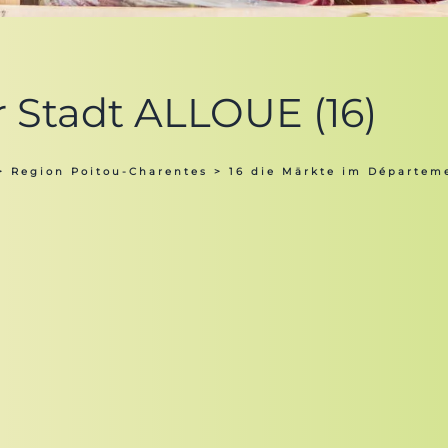
r Stadt ALLOUE (16)
>
Region Poitou-Charentes
>
16 die Märkte im Départem