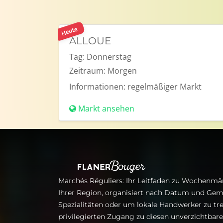
Heute
ALLOUE
Tag:
Donnerstag
Zeitraum:
Morgen
Informationen:
regelmäßiger Markt
Markt ansehen
Marchés Réguliers: Ihr Leitfaden zu Wochenmär
Ihrer Region, organisiert nach Datum und Gem
Spezialitäten oder um lokale Handwerker zu tre
privilegierten Zugang zu diesen unverzichtba