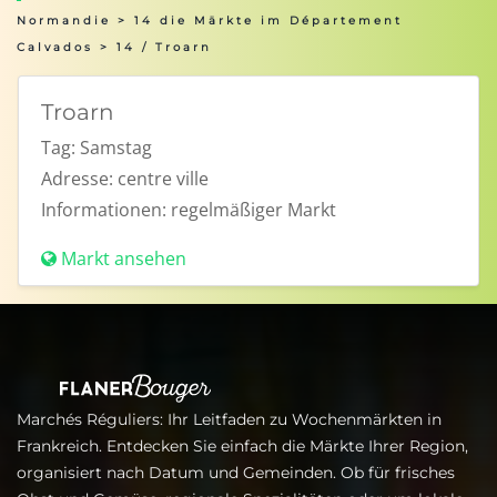
Normandie
>
14 die Märkte im Département
Calvados
> 14 / Troarn
Troarn
Tag:
Samstag
Adresse:
centre ville
Informationen:
regelmäßiger Markt
Markt ansehen
Marchés Réguliers: Ihr Leitfaden zu Wochenmärkten in
Frankreich. Entdecken Sie einfach die Märkte Ihrer Region,
organisiert nach Datum und Gemeinden. Ob für frisches