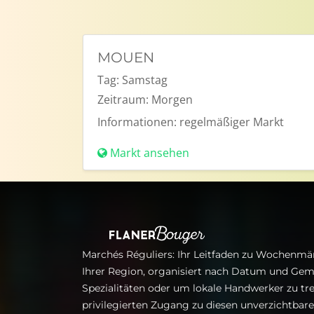
MOUEN
Tag:
Samstag
Zeitraum:
Morgen
Informationen:
regelmäßiger Markt
Markt ansehen
Marchés Réguliers: Ihr Leitfaden zu Wochenmär
Ihrer Region, organisiert nach Datum und Gem
Spezialitäten oder um lokale Handwerker zu tre
privilegierten Zugang zu diesen unverzichtba