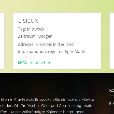
LISIEUX
Tag:
Mittwoch
Zeitraum:
Morgen
Adresse:
Francois Mitterrand
Informationen:
regelmäßiger Markt
Markt ansehen
KO
kten in Frankreich. Entdecken Sie einfach die Märkte
E-
einden. Ob für frisches Obst und Gemüse, regionale
ffen – unser vollständiger Kalender bietet Ihnen