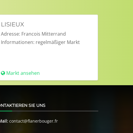
LISIEUX
Adresse:
Francois Mitterrand
Informationen:
regelmäßiger Markt
Markt ansehen
NTAKTIEREN SIE UNS
Mail:
contact@flanerbouger.fr