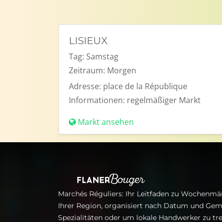
LISIEUX
Tag:
Samstag
Zeitraum:
Morgen
Adresse:
place de la République
Informationen:
regelmäßiger Markt
Markt ansehen
Marchés Réguliers: Ihr Leitfaden zu Wochenmär
Ihrer Region, organisiert nach Datum und Gem
Spezialitäten oder um lokale Handwerker zu tre