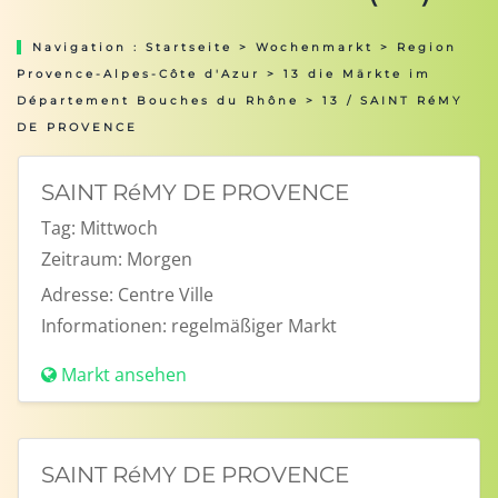
Navigation :
Startseite
>
Wochenmarkt
>
Region
Provence-Alpes-Côte d'Azur
>
13 die Märkte im
Département Bouches du Rhône
> 13 / SAINT RéMY
DE PROVENCE
SAINT RéMY DE PROVENCE
Tag:
Mittwoch
Zeitraum:
Morgen
Adresse:
Centre Ville
Informationen:
regelmäßiger Markt
Markt ansehen
SAINT RéMY DE PROVENCE