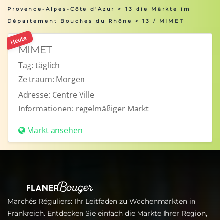
Provence-Alpes-Côte d'Azur
>
13 die Märkte im
Département Bouches du Rhône
> 13 / MIMET
Heute
MIMET
Tag:
täglich
Zeitraum:
Morgen
Adresse:
Centre Ville
Informationen:
regelmäßiger Markt
Markt ansehen
Marchés Réguliers: Ihr Leitfaden zu Wochenmärkten in
Frankreich. Entdecken Sie einfach die Märkte Ihrer Region,