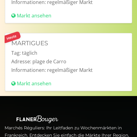
Informationen:
regelmäßiger Markt
Markt ansehen
Heute
MARTIGUES
Tag:
täglich
Adresse:
plage de Carro
Informationen:
regelmäßiger Markt
Markt ansehen
Marchés Réguliers: Ihr Leitfaden zu Wochenmärkten in
Frankreich. Entdecken Sie einfach die Märkte Ihrer Region,