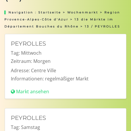
Navigation :
Startseite
>
Wochenmarkt
>
Region
Provence-Alpes-Côte d'Azur
>
13 die Märkte im
Département Bouches du Rhône
> 13 / PEYROLLES
PEYROLLES
Tag:
Mittwoch
Zeitraum:
Morgen
Adresse:
Centre Ville
Informationen:
regelmäßiger Markt
Markt ansehen
PEYROLLES
Tag:
Samstag