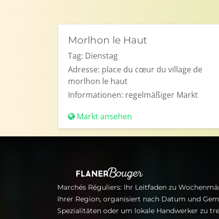
Morlhon le Haut
Tag:
Dienstag
Adresse:
place du cœur du village de
morlhon le haut
Informationen:
regelmäßiger Markt
Markt ansehen
Marchés Réguliers: Ihr Leitfaden zu Wochenmär
Ihrer Region, organisiert nach Datum und Gem
Spezialitäten oder um lokale Handwerker zu tre