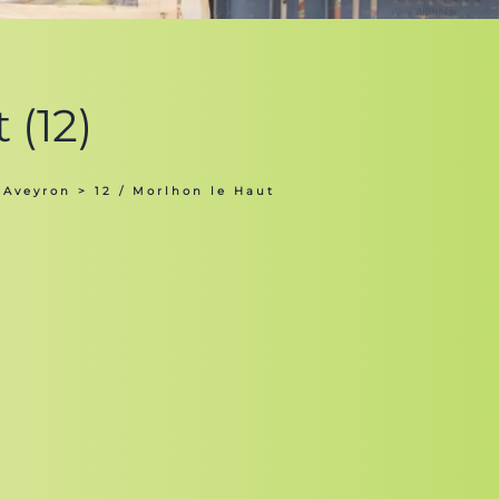
 (12)
 Aveyron
> 12 / Morlhon le Haut