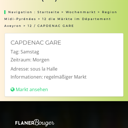
Navigation :
Startseite
>
Wochenmarkt
>
Region
Midi-Pyrénées
>
12 die Märkte im Département
Aveyron
> 12 / CAPDENAC GARE
CAPDENAC GARE
Tag:
Samstag
Zeitraum:
Morgen
Adresse:
sous la Halle
Informationen:
regelmäßiger Markt
Markt ansehen