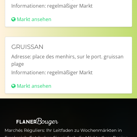
Informationen:
regelmäßiger Markt
Markt ansehen
GRUISSAN
Adresse:
place des menhirs, sur le port. gruissan
plage
Informationen:
regelmäßiger Markt
Markt ansehen
Marchés Réguliers: Ihr Leitfaden zu Wochenmärkten in