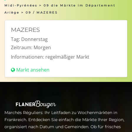
Midi-Pyrénées
>
09 die Märkte im Département
Ariège
> 09 / MAZERES
MAZERES
Tag:
Donnerstag
Zeitraum:
Morgen
Informationen:
regelmäßiger Markt
Markt ansehen
Marchés Réguliers: Ihr Leitfaden zu Wochenmärkten in
Frankreich. Entdecken Sie einfach die Märkte Ihrer Region,
organisiert nach Datum und Gemeinden. Ob für frisches