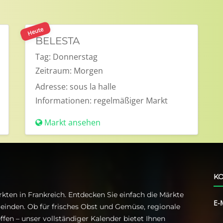
Heute
BELESTA
Tag:
Donnerstag
Zeitraum:
Morgen
Adresse:
sous la halle
Informationen:
regelmäßiger Markt
Markt ansehen
KO
kten in Frankreich. Entdecken Sie einfach die Märkte
E-
einden. Ob für frisches Obst und Gemüse, regionale
ffen – unser vollständiger Kalender bietet Ihnen