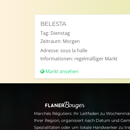
BELESTA
Tag:
Dienstag
Zeitraum:
Morgen
Adresse:
sous la halle
Informationen:
regelmäßiger Markt
Markt ansehen
Marchés Réguliers: Ihr Leitfaden zu Wochenmär
Ihrer Region, organisiert nach Datum und Gem
Spezialitäten oder um lokale Handwerker zu tre