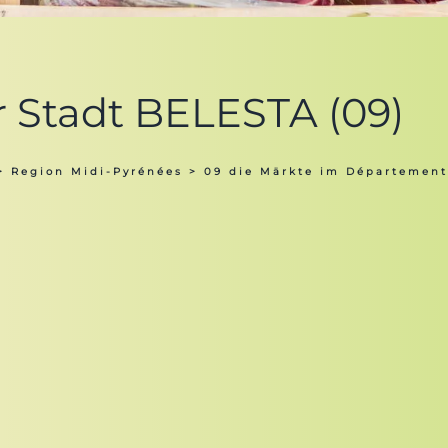
r Stadt BELESTA (09)
>
Region Midi-Pyrénées
>
09 die Märkte im Département