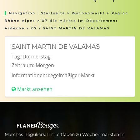
Navigation :
Startseite
>
Wochenmarkt
>
Region
Rhône-Alpes
>
07 die Märkte im Département
Ardèche
> 07 / SAINT MARTIN DE VALAMAS
SAINT MARTIN DE VALAMAS
Tag:
Donnerstag
Zeitraum:
Morgen
Informationen:
regelmäßiger Markt
Markt ansehen
Marchés Réguliers: Ihr Leitfaden zu Wochenmärkten in