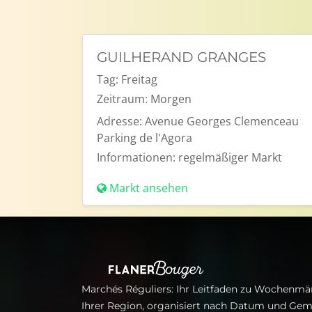
GUILHERAND GRANGES
Tag:
Freitag
Zeitraum:
Morgen
Adresse:
Avenue Georges Clemenceau
Parking de l'Agora
Informationen:
regelmäßiger Markt
Markt ansehen
Marchés Réguliers: Ihr Leitfaden zu Wochenmär
Ihrer Region, organisiert nach Datum und Gem