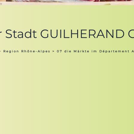
der Stadt GUILHERAND
>
Region Rhône-Alpes
>
07 die Märkte im Département 